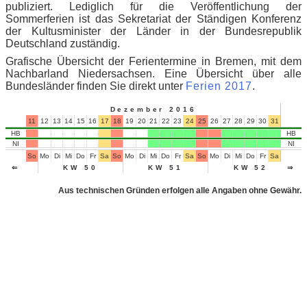
publiziert.
Lediglich für die Veröffentlichung der
Sommerferien ist das Sekretariat der Ständigen Konferenz
der Kultusminister der Länder in der Bundesrepublik
Deutschland zuständig.
Grafische Übersicht der Ferientermine in Bremen, mit dem
Nachbarland Niedersachsen. Eine Übersicht über alle
Bundesländer finden Sie direkt unter
Ferien 2017
.
Dezember 2016
11
12
13
14
15
16
17
18
19
20
21
22
23
24
25
26
27
28
29
30
31
01
02
HB
HB
NI
NI
So
Mo
Di
Mi
Do
Fr
Sa
So
Mo
Di
Mi
Do
Fr
Sa
So
Mo
Di
Mi
Do
Fr
Sa
So
Mo
⇐
KW 50
KW 51
KW 52
⇒
Aus technischen Gründen erfolgen alle Angaben ohne Gewähr.