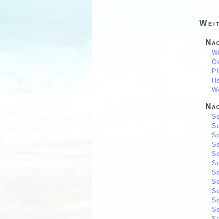
Wei
Nac
Wi
Os
Pf
He
We
Nac
So
So
So
So
So
So
So
So
So
So
So
So