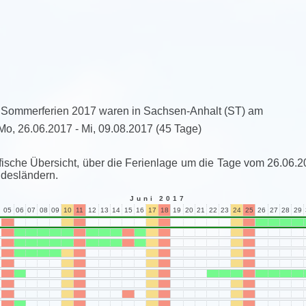
 Sommerferien 2017 waren in Sachsen-Anhalt (ST) am
Mo, 26.06.2017 - Mi, 09.08.2017
(45 Tage)
fische Übersicht, über die Ferienlage um die Tage vom 26.06.2
desländern.
Juni 2017
05
06
07
08
09
10
11
12
13
14
15
16
17
18
19
20
21
22
23
24
25
26
27
28
29