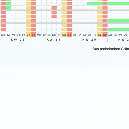
Mo
Di
Mi
Do
Fr
Sa
So
Mo
Di
Mi
Do
Fr
Sa
So
Mo
Di
Mi
Do
Fr
Sa
So
Mo
Di
Mi
Do
KW 23
KW 24
KW 25
KW 
Aus technischen Grün