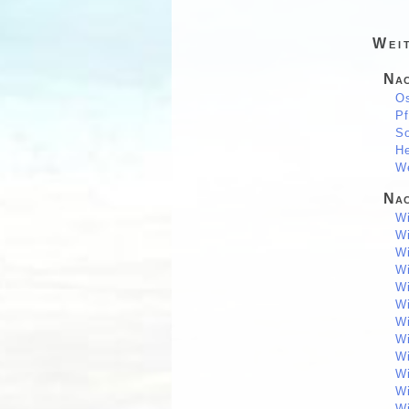
Wei
Nac
Os
Pf
So
He
We
Nac
Wi
Wi
Wi
Wi
Wi
Wi
Wi
Wi
Wi
Wi
Wi
Wi