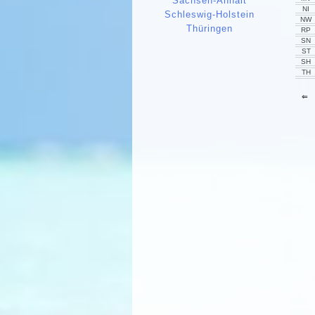
Sachsen-Anhalt
NI
Schleswig-Holstein
NW
Thüringen
RP
SN
ST
SH
TH
⇐