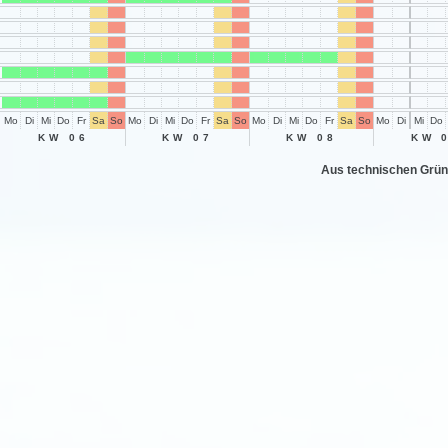
Mo
Di
Mi
Do
Fr
Sa
So
Mo
Di
Mi
Do
Fr
Sa
So
Mo
Di
Mi
Do
Fr
Sa
So
Mo
Di
Mi
Do
KW 06
KW 07
KW 08
KW 
Aus technischen Grün