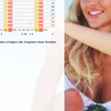
NI
NW
RP
SN
ST
SH
TH
Fr
Sa
So
Mo
Di
Mi
Do
Fr
Sa
So
Mo
Di
Mi
Do
Fr
Sa
So
Mo
Di
Mi
Do
Fr
Sa
09
KW 10
⇒
KW 11
KW 12
den erfolgen alle Angaben ohne Gewähr.