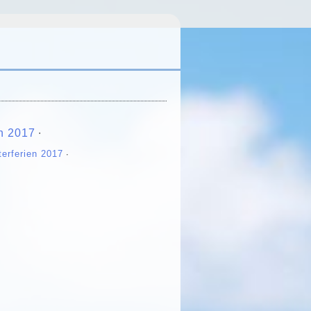
n 2017
∙
terferien 2017
∙