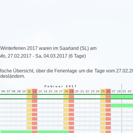
 Winterferien 2017 waren im Saarland (SL) am
Mo, 27.02.2017 - Sa, 04.03.2017
(6 Tage)
fische Übersicht, über die Ferienlage um die Tage vom 27.02.2
desländern.
Februar 2017
06
07
08
09
10
11
12
13
14
15
16
17
18
19
20
21
22
23
24
25
26
27
28
01
02