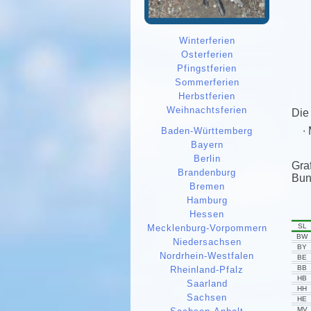
Winterferien
Osterferien
Pfingstferien
Sommerferien
Herbstferien
Weihnachtsferien
Die
Baden-Württemberg
Bayern
Berlin
Gra
Brandenburg
Bun
Bremen
Hamburg
Hessen
SL
Mecklenburg-Vorpommern
BW
Niedersachsen
BY
Nordrhein-Westfalen
BE
BB
Rheinland-Pfalz
HB
Saarland
HH
Sachsen
HE
MV