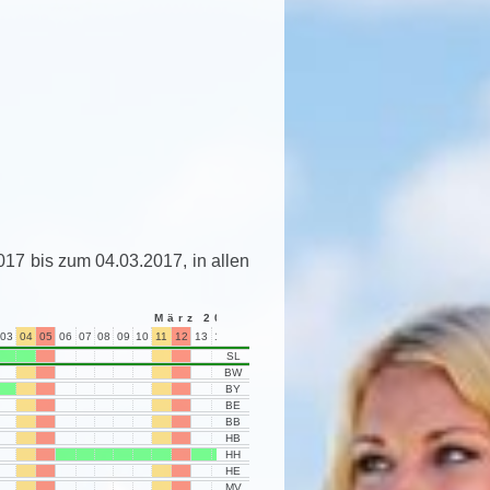
017 bis zum 04.03.2017, in allen
März 2017
03
04
05
06
07
08
09
10
11
12
13
14
15
16
17
18
19
20
21
22
23
24
25
SL
BW
BY
BE
BB
HB
HH
HE
MV