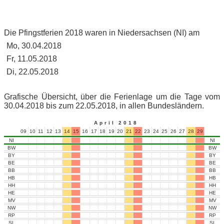
Die Pfingstferien 2018 waren in Niedersachsen (NI) am
Mo, 30.04.2018
Fr, 11.05.2018
Di, 22.05.2018
Grafische Übersicht, über die Ferienlage um die Tage vom
30.04.2018 bis zum 22.05.2018, in allen Bundesländern.
April 2018
09
10
11
12
13
14
15
16
17
18
19
20
21
22
23
24
25
26
27
28
29
30
01
NI
NI
BW
BW
BY
BY
BE
BE
BB
BB
HB
HB
HH
HH
HE
HE
MV
MV
NW
NW
RP
RP
SL
SL