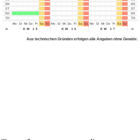
SN
SN
ST
ST
SH
SH
TH
TH
Mo
Di
Mi
Do
Fr
Sa
So
Mo
Di
Mi
Do
Fr
Sa
So
Mo
Di
Mi
Do
Fr
Sa
So
Mo
Di
⇐
KW 15
KW 16
KW 17
⇒
Aus technischen Gründen erfolgen alle Angaben ohne Gewähr.