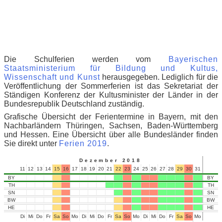
Die Schulferien werden vom
Bayerischen
Staatsministerium für Bildung und Kultus,
Wissenschaft und Kunst
herausgegeben.
Lediglich für die
Veröffentlichung der Sommerferien ist das Sekretariat der
Ständigen Konferenz der Kultusminister der Länder in der
Bundesrepublik Deutschland zuständig.
Grafische Übersicht der Ferientermine in Bayern, mit den
Nachbarländern Thüringen, Sachsen, Baden-Württemberg
und Hessen. Eine Übersicht über alle Bundesländer finden
Sie direkt unter
Ferien 2019
.
Dezember 2018
11
12
13
14
15
16
17
18
19
20
21
22
23
24
25
26
27
28
29
30
31
01
02
BY
BY
TH
TH
SN
SN
BW
BW
HE
HE
Di
Mi
Do
Fr
Sa
So
Mo
Di
Mi
Do
Fr
Sa
So
Mo
Di
Mi
Do
Fr
Sa
So
Mo
Di
Mi