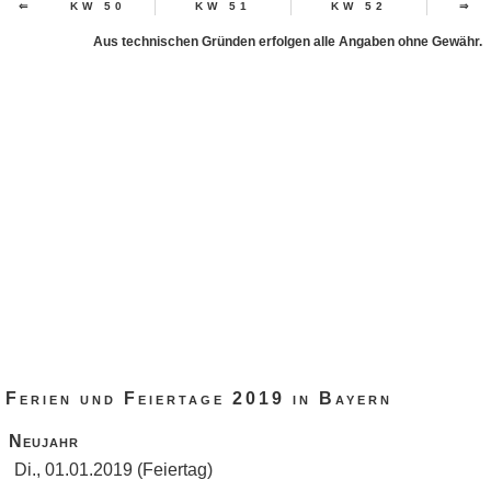
⇐
KW 50
KW 51
KW 52
⇒
KW
Aus technischen Gründen erfolgen alle Angaben ohne Gewähr.
Ferien und Feiertage 2019 in Bayern
Neujahr
Di., 01.01.2019 (Feiertag)