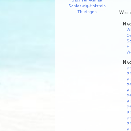
Sachsen-Anhalt
Schleswig-Holstein
Thüringen
Wei
Nac
Wi
Os
So
He
We
Nac
Pf
Pf
Pf
Pf
Pf
Pf
Pf
Pf
Pf
Pf
Pf
Pf