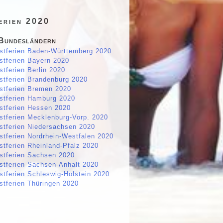
erien 2020
Bundesländern
gstferien Baden-Württemberg 2020
stferien Bayern 2020
stferien Berlin 2020
stferien Brandenburg 2020
stferien Bremen 2020
stferien Hamburg 2020
stferien Hessen 2020
stferien Mecklenburg-Vorp. 2020
stferien Niedersachsen 2020
stferien Nordrhein-Westfalen 2020
stferien Rheinland-Pfalz 2020
stferien Sachsen 2020
stferien Sachsen-Anhalt 2020
stferien Schleswig-Holstein 2020
stferien Thüringen 2020