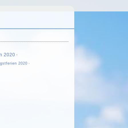
n 2020
∙
ngstferien 2020
∙