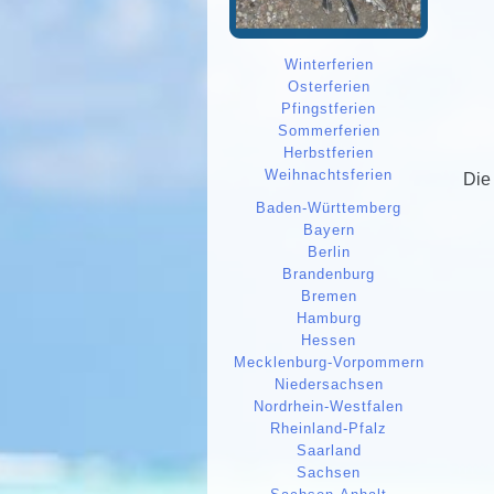
Winterferien
Osterferien
Pfingstferien
Sommerferien
Herbstferien
Weihnachtsferien
Die
Baden-Württemberg
Bayern
Berlin
Brandenburg
Bremen
Hamburg
Hessen
Mecklenburg-Vorpommern
Niedersachsen
Nordrhein-Westfalen
Rheinland-Pfalz
Saarland
Sachsen