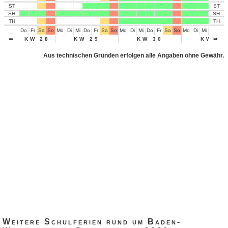
ST
ST
SH
SH
TH
TH
Do
Fr
Sa
So
Mo
Di
Mi
Do
Fr
Sa
So
Mo
Di
Mi
Do
Fr
Sa
So
Mo
Di
Mi
Do
Fr
⇐
KW 28
KW 29
KW 30
KW 31
⇒
Aus technischen Gründen erfolgen alle Angaben ohne Gewähr.
Weitere Schulferien rund um Baden-