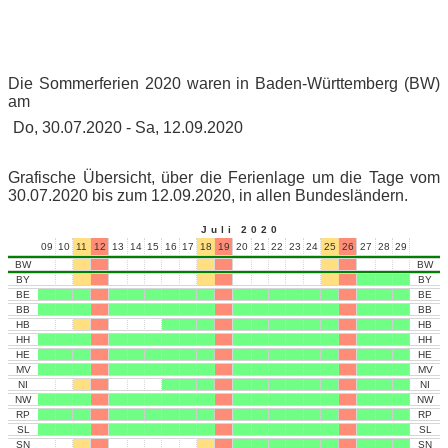
Die Sommerferien 2020 waren in Baden-Württemberg (BW)
am
Do, 30.07.2020 - Sa, 12.09.2020
Grafische Übersicht, über die Ferienlage um die Tage vom
30.07.2020 bis zum 12.09.2020, in allen Bundesländern.
Juli 2020
09
10
11
12
13
14
15
16
17
18
19
20
21
22
23
24
25
26
27
28
29
30
31
BW
BW
BY
BY
BE
BE
BB
BB
HB
HB
HH
HH
HE
HE
MV
MV
NI
NI
NW
NW
RP
RP
SL
SL
SN
SN