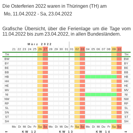
Die Osterferien 2022 waren in Thüringen (TH) am
Mo, 11.04.2022 - Sa, 23.04.2022
Grafische Übersicht, über die Ferienlage um die Tage vom
11.04.2022 bis zum 23.04.2022, in allen Bundesländern.
März 2022
21
22
23
24
25
26
27
28
29
30
31
01
02
03
04
05
06
07
08
09
10
11
12
TH
TH
BW
BW
BY
BY
BE
BE
BB
BB
HB
HB
HH
HH
HE
HE
MV
MV
NI
NI
NW
NW
RP
RP
SL
SL
SN
SN
ST
ST
SH
SH
Mo
Di
Mi
Do
Fr
Sa
So
Mo
Di
Mi
Do
Fr
Sa
So
Mo
Di
Mi
Do
Fr
Sa
So
Mo
Di
⇐
KW 12
KW 13
KW 14
⇒