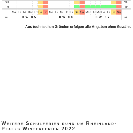
SH
SH
TH
TH
Mo
Di
Mi
Do
Fr
Sa
So
Mo
Di
Mi
Do
Fr
Sa
So
Mo
Di
Mi
Do
Fr
Sa
So
Mo
Di
⇐
KW 05
KW 06
KW 07
⇒
Aus technischen Gründen erfolgen alle Angaben ohne Gewähr.
Weitere Schulferien rund um Rheinland-
Pfalzs Winterferien 2022