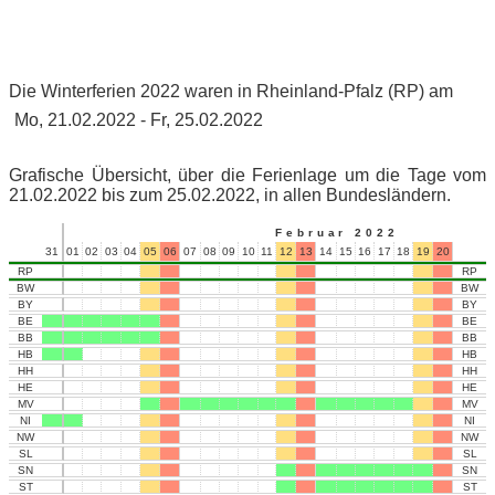
Die Winterferien 2022 waren in Rheinland-Pfalz (RP) am
Mo, 21.02.2022 - Fr, 25.02.2022
Grafische Übersicht, über die Ferienlage um die Tage vom
21.02.2022 bis zum 25.02.2022, in allen Bundesländern.
Februar 2022
31
01
02
03
04
05
06
07
08
09
10
11
12
13
14
15
16
17
18
19
20
21
22
RP
RP
BW
BW
BY
BY
BE
BE
BB
BB
HB
HB
HH
HH
HE
HE
MV
MV
NI
NI
NW
NW
SL
SL
SN
SN
ST
ST