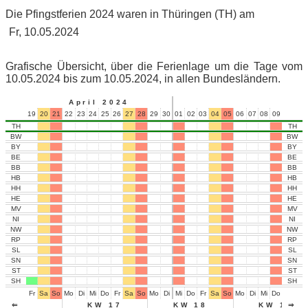
Die Pfingstferien 2024 waren in Thüringen (TH) am
Fr, 10.05.2024
Grafische Übersicht, über die Ferienlage um die Tage vom
10.05.2024 bis zum 10.05.2024, in allen Bundesländern.
April 2024
19
20
21
22
23
24
25
26
27
28
29
30
01
02
03
04
05
06
07
08
09
10
11
TH
TH
BW
BW
BY
BY
BE
BE
BB
BB
HB
HB
HH
HH
HE
HE
MV
MV
NI
NI
NW
NW
RP
RP
SL
SL
SN
SN
ST
ST
SH
SH
Fr
Sa
So
Mo
Di
Mi
Do
Fr
Sa
So
Mo
Di
Mi
Do
Fr
Sa
So
Mo
Di
Mi
Do
Fr
Sa
⇐
KW 17
KW 18
KW 19
⇒