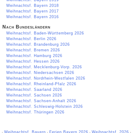
Weihnachtsf. Bayern 2018
Weihnachtsf. Bayern 2017
Weihnachtsf. Bayern 2016
Nach Bundesländern
Weihnachtsf. Baden-Württemberg 2026
Weihnachtsf. Berlin 2026
Weihnachtsf. Brandenburg 2026
Weihnachtsf. Bremen 2026
Weihnachtsf. Hamburg 2026
Weihnachtsf. Hessen 2026
Weihnachtsf. Mecklenburg-Vorp. 2026
Weihnachtsf. Niedersachsen 2026
Weihnachtsf. Nordrhein-Westfalen 2026
Weihnachtsf. Rheinland-Pfalz 2026
Weihnachtsf. Saarland 2026
Weihnachtsf. Sachsen 2026
Weihnachtsf. Sachsen-Anhalt 2026
Weihnachtsf. Schleswig-Holstein 2026
Weihnachtsf. Thüringen 2026
∙
Weihnachtsf. Bayern
∙
Ferien Bayern 2026
∙
Weihnachtsf. 2026
∙