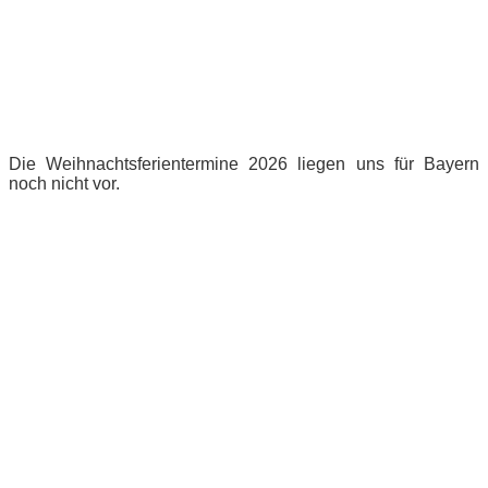
Die Weihnachtsferientermine 2026 liegen uns für Bayern
noch nicht vor.