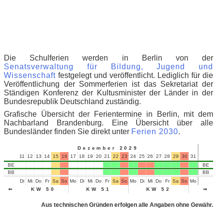
Die Schulferien werden in Berlin von der
Senatsverwaltung für Bildung, Jugend und
Wissenschaft
festgelegt und veröffentlicht.
Lediglich für die
Veröffentlichung der Sommerferien ist das Sekretariat der
Ständigen Konferenz der Kultusminister der Länder in der
Bundesrepublik Deutschland zuständig.
Grafische Übersicht der Ferientermine in Berlin, mit dem
Nachbarland Brandenburg. Eine Übersicht über alle
Bundesländer finden Sie direkt unter
Ferien 2030
.
Dezember 2029
11
12
13
14
15
16
17
18
19
20
21
22
23
24
25
26
27
28
29
30
31
01
02
BE
BE
BB
BB
Di
Mi
Do
Fr
Sa
So
Mo
Di
Mi
Do
Fr
Sa
So
Mo
Di
Mi
Do
Fr
Sa
So
Mo
Di
Mi
⇐
KW 50
KW 51
KW 52
⇒
KW
Aus technischen Gründen erfolgen alle Angaben ohne Gewähr.