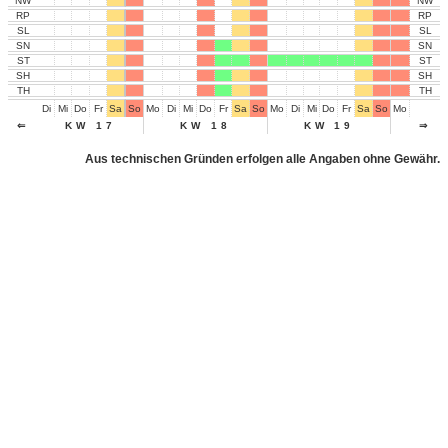
NW
NW
RP
RP
SL
SL
SN
SN
ST
ST
SH
SH
TH
TH
Di
Mi
Do
Fr
Sa
So
Mo
Di
Mi
Do
Fr
Sa
So
Mo
Di
Mi
Do
Fr
Sa
So
Mo
Di
Mi
⇐
KW 17
KW 18
KW 19
⇒
KW
Aus technischen Gründen erfolgen alle Angaben ohne Gewähr.