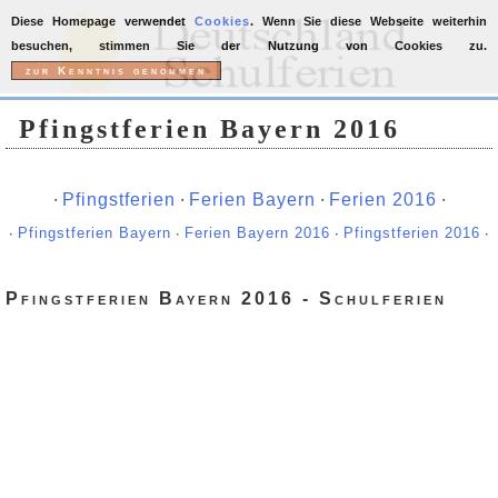
Diese Homepage verwendet
Cookies
. Wenn Sie diese Webseite weiterhin
besuchen, stimmen Sie der Nutzung von Cookies zu.
Pfingstferien Bayern 2016
∙
Pfingstferien
∙
Ferien Bayern
∙
Ferien 2016
∙
∙
Pfingstferien Bayern
∙
Ferien Bayern 2016
∙
Pfingstferien 2016
∙
Pfingstferien Bayern 2016 - Schulferien