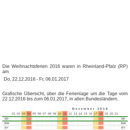
Die Weihnachtsferien 2016 waren in Rheinland-Pfalz (RP)
am
Do, 22.12.2016 - Fr, 06.01.2017
Grafische Übersicht, über die Ferienlage um die Tage vom
22.12.2016 bis zum 06.01.2017, in allen Bundesländern.
Dezember 2016
01
02
03
04
05
06
07
08
09
10
11
12
13
14
15
16
17
18
19
20
21
22
23
RP
RP
BW
BW
BY
BY