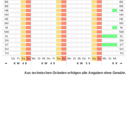
BE
BE
BB
BB
HB
HB
HH
HH
HE
HE
MV
MV
NI
NI
NW
NW
SL
SL
SN
SN
ST
ST
SH
SH
TH
TH
Do
Fr
Sa
So
Mo
Di
Mi
Do
Fr
Sa
So
Mo
Di
Mi
Do
Fr
Sa
So
Mo
Di
Mi
Do
Fr
⇐
KW 48
KW 49
KW 50
KW 51
⇒
Aus technischen Gründen erfolgen alle Angaben ohne Gewähr.