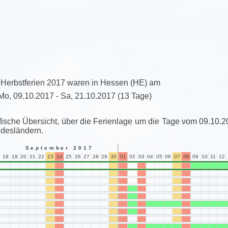
 Herbstferien 2017 waren in Hessen (HE) am
Mo, 09.10.2017 - Sa, 21.10.2017
(13 Tage)
fische Übersicht, über die Ferienlage um die Tage vom 09.10.2
desländern.
September 2017
18
19
20
21
22
23
24
25
26
27
28
29
30
01
02
03
04
05
06
07
08
09
10
11
12