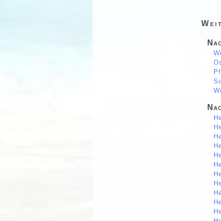
Wei
Nac
Wi
Os
Pf
S
We
Nac
He
He
He
He
He
He
He
He
He
He
He
He