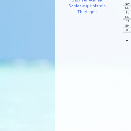
Sachsen-Anhalt
NW
Schleswig-Holstein
RP
Thüringen
SL
SN
ST
SH
TH
⇐