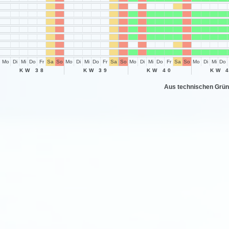
Mo
Di
Mi
Do
Fr
Sa
So
Mo
Di
Mi
Do
Fr
Sa
So
Mo
Di
Mi
Do
Fr
Sa
So
Mo
Di
Mi
Do
KW 38
KW 39
KW 40
KW 
Aus technischen Grün