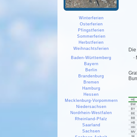
Winterferien
Osterferien
Pfingstferien
Sommerferien
Herbstferien
Weihnachtsferien
Die
Baden-Württemberg
Bayern
Berlin
Gra
Brandenburg
Bun
Bremen
Hamburg
Hessen
HE
Mecklenburg-Vorpommern
BW
Niedersachsen
BY
Nordrhein-Westfalen
BE
BB
Rheinland-Pfalz
HB
Saarland
HH
Sachsen
MV
NI