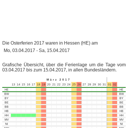
Die Osterferien 2017 waren in Hessen (HE) am
Mo, 03.04.2017 - Sa, 15.04.2017
Grafische Übersicht, über die Ferienlage um die Tage vom
03.04.2017 bis zum 15.04.2017, in allen Bundesländern.
März 2017
13
14
15
16
17
18
19
20
21
22
23
24
25
26
27
28
29
30
31
01
02
03
04
HE
HE
BW
BW
BY
BY
BE
BE
BB
BB
HB
HB
HH
HH
MV
MV
NI
NI