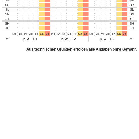
NW
NW
RP
RP
SL
SL
SN
SN
ST
ST
SH
SH
TH
TH
Mo
Di
Mi
Do
Fr
Sa
So
Mo
Di
Mi
Do
Fr
Sa
So
Mo
Di
Mi
Do
Fr
Sa
So
Mo
Di
⇐
KW 11
KW 12
KW 13
⇒
Aus technischen Gründen erfolgen alle Angaben ohne Gewähr.