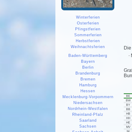
Winterferien
Osterferien
Pfingstferien
Sommerferien
Herbstferien
Weihnachtsferien
Die
Baden-Württemberg
Bayern
Berlin
Gra
Brandenburg
Bun
Bremen
Hamburg
Hessen
BE
Mecklenburg-Vorpommern
BW
Niedersachsen
BY
Nordrhein-Westfalen
BB
HB
Rheinland-Pfalz
HH
Saarland
HE
Sachsen
MV
NI