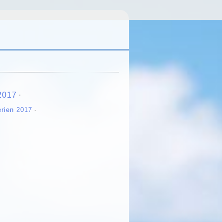
2017
∙
erien 2017
∙