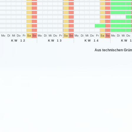
Mo
Di
Mi
Do
Fr
Sa
So
Mo
Di
Mi
Do
Fr
Sa
So
Mo
Di
Mi
Do
Fr
Sa
So
Mo
Di
Mi
Do
KW 12
KW 13
KW 14
KW 
Aus technischen Grün