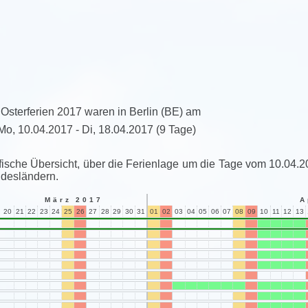
 Osterferien 2017 waren in Berlin (BE) am
Mo, 10.04.2017 - Di, 18.04.2017
(9 Tage)
fische Übersicht, über die Ferienlage um die Tage vom 10.04.2
desländern.
März 2017
A
20
21
22
23
24
25
26
27
28
29
30
31
01
02
03
04
05
06
07
08
09
10
11
12
13