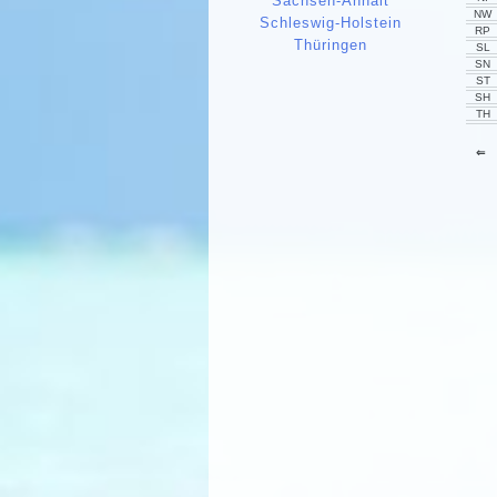
Sachsen-Anhalt
NW
Schleswig-Holstein
RP
Thüringen
SL
SN
ST
SH
TH
⇐