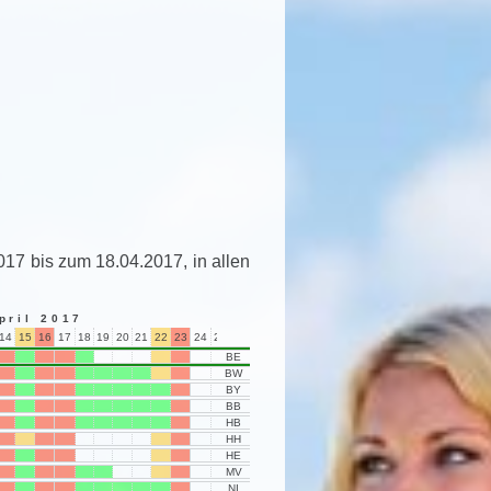
017 bis zum 18.04.2017, in allen
pril 2017
14
15
16
17
18
19
20
21
22
23
24
25
26
27
28
29
30
01
02
03
04
05
06
07
08
BE
BW
BY
BB
HB
HH
HE
MV
NI