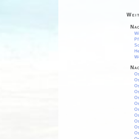
Wei
Nac
Wi
Pf
So
He
We
Nac
Os
Os
Os
Os
Os
Os
Os
Os
Os
Os
Os
Os