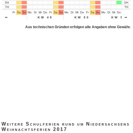
SH
SH
TH
TH
Fr
Sa
So
Mo
Di
Mi
Do
Fr
Sa
So
Mo
Di
Mi
Do
Fr
Sa
So
Mo
Di
Mi
Do
Fr
Sa
⇐
KW 49
KW 50
KW 51
⇒
Aus technischen Gründen erfolgen alle Angaben ohne Gewähr.
Weitere Schulferien rund um Niedersachsens
Weihnachtsferien 2017