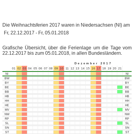
Die Weihnachtsferien 2017 waren in Niedersachsen (NI) am
Fr, 22.12.2017 - Fr, 05.01.2018
Grafische Übersicht, über die Ferienlage um die Tage vom
22.12.2017 bis zum 05.01.2018, in allen Bundesländern.
Dezember 2017
01
02
03
04
05
06
07
08
09
10
11
12
13
14
15
16
17
18
19
20
21
22
23
NI
NI
BW
BW
BY
BY
BE
BE
BB
BB
HB
HB
HH
HH
HE
HE
MV
MV
NW
NW
RP
RP
SL
SL
SN
SN
ST
ST