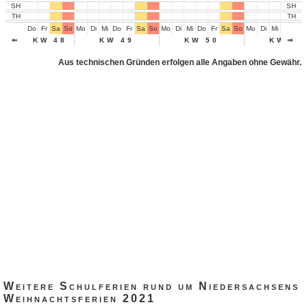
SH
SH
TH
TH
Do
Fr
Sa
So
Mo
Di
Mi
Do
Fr
Sa
So
Mo
Di
Mi
Do
Fr
Sa
So
Mo
Di
Mi
Do
Fr
⇐
KW 48
KW 49
KW 50
KW 51
⇒
Aus technischen Gründen erfolgen alle Angaben ohne Gewähr.
Weitere Schulferien rund um Niedersachsens
Weihnachtsferien 2021