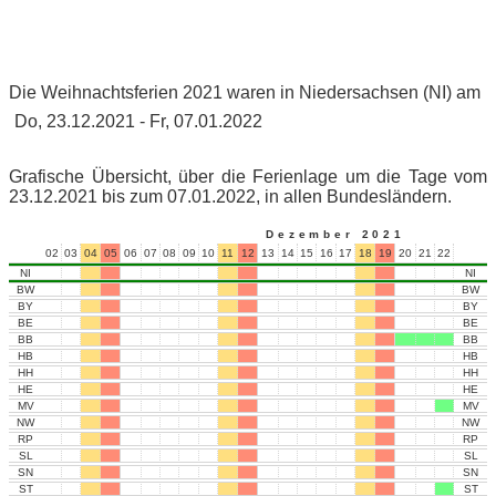
Die Weihnachtsferien 2021 waren in Niedersachsen (NI) am
Do, 23.12.2021 - Fr, 07.01.2022
Grafische Übersicht, über die Ferienlage um die Tage vom
23.12.2021 bis zum 07.01.2022, in allen Bundesländern.
Dezember 2021
02
03
04
05
06
07
08
09
10
11
12
13
14
15
16
17
18
19
20
21
22
23
24
NI
NI
BW
BW
BY
BY
BE
BE
BB
BB
HB
HB
HH
HH
HE
HE
MV
MV
NW
NW
RP
RP
SL
SL
SN
SN
ST
ST