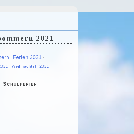
rpommern 2021
mern
∙
Ferien 2021
∙
2021
∙
Weihnachtsf. 2021
∙
 Schulferien