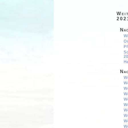
Wei
202
Nac
Wi
Os
Pf
S
2
He
Nac
We
We
We
We
We
We
We
We
We
We