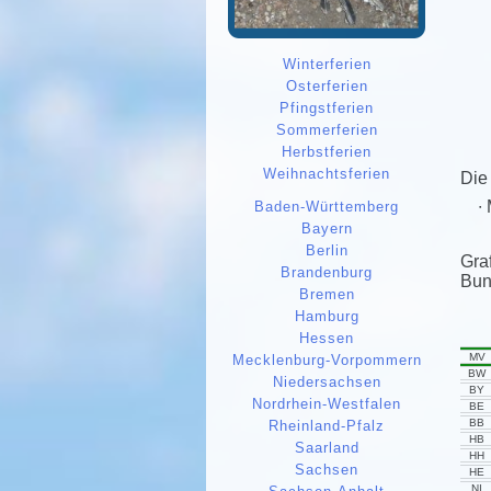
Winterferien
Osterferien
Pfingstferien
Sommerferien
Herbstferien
Weihnachtsferien
Die
Baden-Württemberg
Bayern
Berlin
Gra
Brandenburg
Bun
Bremen
Hamburg
Hessen
MV
Mecklenburg-Vorpommern
BW
Niedersachsen
BY
Nordrhein-Westfalen
BE
BB
Rheinland-Pfalz
HB
Saarland
HH
Sachsen
HE
NI