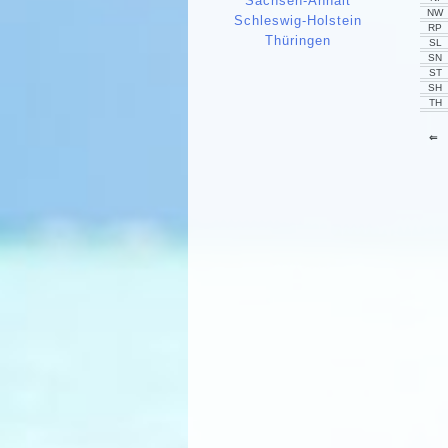
Sachsen-Anhalt
NW
Schleswig-Holstein
RP
Thüringen
SL
SN
ST
SH
TH
⇐