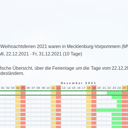
 Weihnachtsferien 2021 waren in Mecklenburg-Vorpommern (M
Mi, 22.12.2021 - Fr, 31.12.2021
(10 Tage)
fische Übersicht, über die Ferienlage um die Tage vom 22.12.2
desländern.
Dezember 2021
01
02
03
04
05
06
07
08
09
10
11
12
13
14
15
16
17
18
19
20
21
22
23
24
25