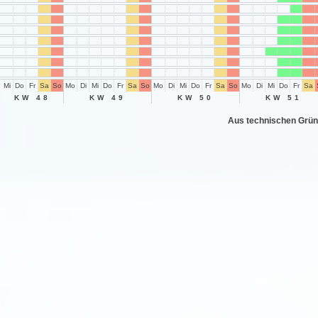
Mi
Do
Fr
Sa
So
Mo
Di
Mi
Do
Fr
Sa
So
Mo
Di
Mi
Do
Fr
Sa
So
Mo
Di
Mi
Do
Fr
Sa
KW 48
KW 49
KW 50
KW 51
Aus technischen Grün