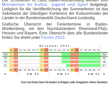
Die Schulferien im Land Baden-Württemberg werden vom
Ministerium für Kultus, Jugend und Sport
festgelegt.
Lediglich für die Veröffentlichung der Sommerferien ist das
Sekretariat der Ständigen Konferenz der Kultusminister der
Länder in der Bundesrepublik Deutschland zuständig.
Grafische Übersicht der Ferientermine in Baden-
Württemberg, mit den Nachbarländern Rheinland-Pfalz,
Hessen und Bayern. Eine Übersicht über alle Bundesländer
finden Sie direkt unter
Ferien 2022
.
Dezember 2021
11
12
13
14
15
16
17
18
19
20
21
22
23
24
25
26
27
28
29
30
31
01
02
BW
BW
RP
RP
HE
HE
BY
BY
Sa
So
Mo
Di
Mi
Do
Fr
Sa
So
Mo
Di
Mi
Do
Fr
Sa
So
Mo
Di
Mi
Do
Fr
Sa
So
⇐
KW 50
KW 51
KW 52
⇒
Aus technischen Gründen erfolgen alle Angaben ohne Gewähr.