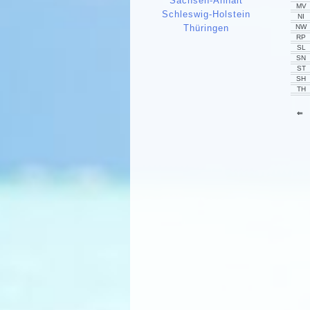
Sachsen-Anhalt
MV
Schleswig-Holstein
NI
NW
Thüringen
RP
SL
SN
ST
SH
TH
⇐