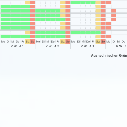
Mo
Di
Mi
Do
Fr
Sa
So
Mo
Di
Mi
Do
Fr
Sa
So
Mo
Di
Mi
Do
Fr
Sa
So
Mo
Di
Mi
Do
KW 41
KW 42
KW 43
KW 
Aus technischen Grün