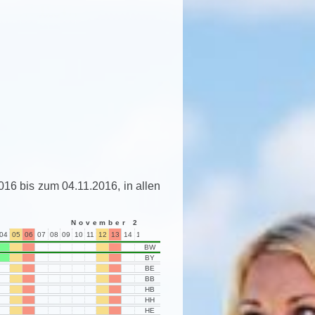
016 bis zum 04.11.2016, in allen
November 2016
04
05
06
07
08
09
10
11
12
13
14
15
16
17
18
19
20
21
22
23
24
25
BW
BY
BE
BB
HB
HH
HE