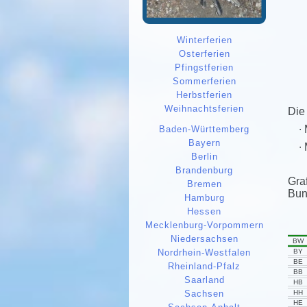
Winterferien
Osterferien
Pfingstferien
Sommerferien
Herbstferien
Weihnachtsferien
Die
Baden-Württemberg
Bayern
Berlin
Brandenburg
Gra
Bremen
Bun
Hamburg
Hessen
Mecklenburg-Vorpommern
Niedersachsen
BW
BY
Nordrhein-Westfalen
BE
Rheinland-Pfalz
BB
Saarland
HB
HH
Sachsen
HE