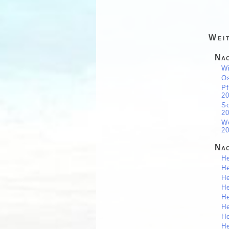
Wei
Nac
Wi
Os
P
2
S
2
W
2
Nac
He
He
He
He
He
He
He
He