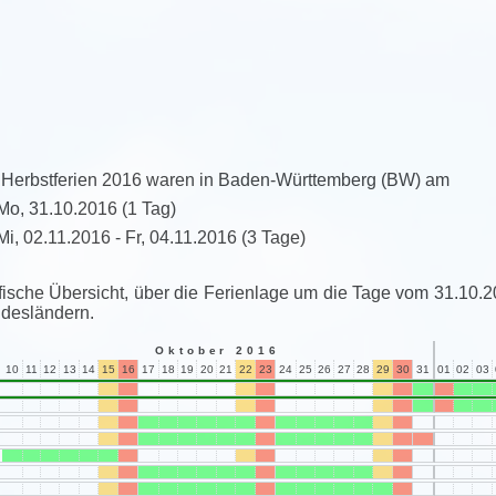
 Herbstferien 2016 waren in Baden-Württemberg (BW) am
Mo, 31.10.2016
(1 Tag)
Mi, 02.11.2016 - Fr, 04.11.2016
(3 Tage)
fische Übersicht, über die Ferienlage um die Tage vom 31.10.2
desländern.
Oktober 2016
10
11
12
13
14
15
16
17
18
19
20
21
22
23
24
25
26
27
28
29
30
31
01
02
03