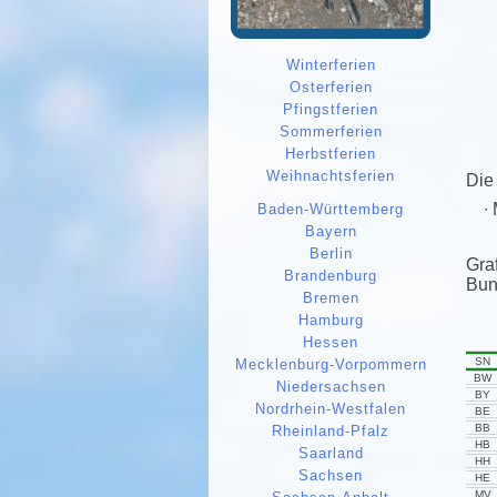
Winterferien
Osterferien
Pfingstferien
Sommerferien
Herbstferien
Weihnachtsferien
Die
Baden-Württemberg
Bayern
Berlin
Gra
Brandenburg
Bun
Bremen
Hamburg
Hessen
SN
Mecklenburg-Vorpommern
BW
Niedersachsen
BY
Nordrhein-Westfalen
BE
BB
Rheinland-Pfalz
HB
Saarland
HH
Sachsen
HE
MV