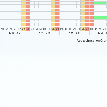
Mo
Di
Mi
Do
Fr
Sa
So
Mo
Di
Mi
Do
Fr
Sa
So
Mo
Di
Mi
Do
Fr
Sa
So
Mo
Di
Mi
Do
KW 37
KW 38
KW 39
KW 
Aus technischen Grün