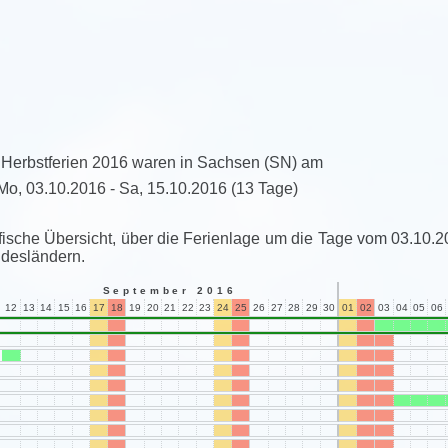
 Herbstferien 2016 waren in Sachsen (SN) am
Mo, 03.10.2016 - Sa, 15.10.2016
(13 Tage)
fische Übersicht, über die Ferienlage um die Tage vom 03.10.2
desländern.
September 2016
12
13
14
15
16
17
18
19
20
21
22
23
24
25
26
27
28
29
30
01
02
03
04
05
06