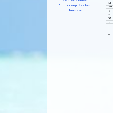
Sachsen-Anhalt
NI
Schleswig-Holstein
NW
Thüringen
RP
SL
ST
SH
TH
⇐