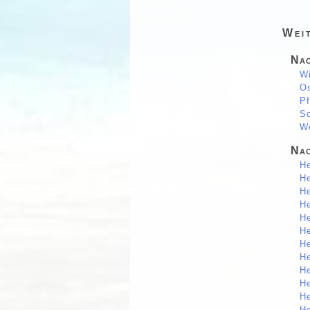
Wei
Nac
Wi
Os
Pf
S
We
Nac
He
He
He
He
He
He
He
He
He
He
He
He