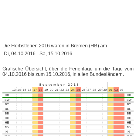
Die Herbstferien 2016 waren in Bremen (HB) am
Di, 04.10.2016 - Sa, 15.10.2016
Grafische Übersicht, über die Ferienlage um die Tage vom
04.10.2016 bis zum 15.10.2016, in allen Bundesländern.
September 2016
13
14
15
16
17
18
19
20
21
22
23
24
25
26
27
28
29
30
01
02
03
04
05
HB
HB
BW
BW
BY
BY
BE
BE
BB
BB
HH
HH
HE
HE
MV
MV
NI
NI