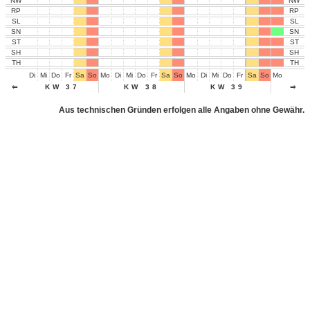
NW
NW
RP
RP
SL
SL
SN
SN
ST
ST
SH
SH
TH
TH
Di
Mi
Do
Fr
Sa
So
Mo
Di
Mi
Do
Fr
Sa
So
Mo
Di
Mi
Do
Fr
Sa
So
Mo
Di
Mi
⇐
KW 37
KW 38
KW 39
⇒
K
Aus technischen Gründen erfolgen alle Angaben ohne Gewähr.