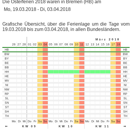
Die Osterferien 2018 waren in Bremen (HB) am
Mo, 19.03.2018 - Di, 03.04.2018
Grafische Übersicht, über die Ferienlage um die Tage vom
19.03.2018 bis zum 03.04.2018, in allen Bundesländern.
März 2018
26
27
28
01
02
03
04
05
06
07
08
09
10
11
12
13
14
15
16
17
18
19
20
HB
HB
BW
BW
BY
BY
BE
BE
BB
BB
HH
HH
HE
HE
MV
MV
NI
NI
NW
NW
RP
RP
SL
SL
SN
SN
ST
ST
SH
SH
TH
TH
Mo
Di
Mi
Do
Fr
Sa
So
Mo
Di
Mi
Do
Fr
Sa
So
Mo
Di
Mi
Do
Fr
Sa
So
Mo
Di
⇐
KW 09
KW 10
KW 11
⇒