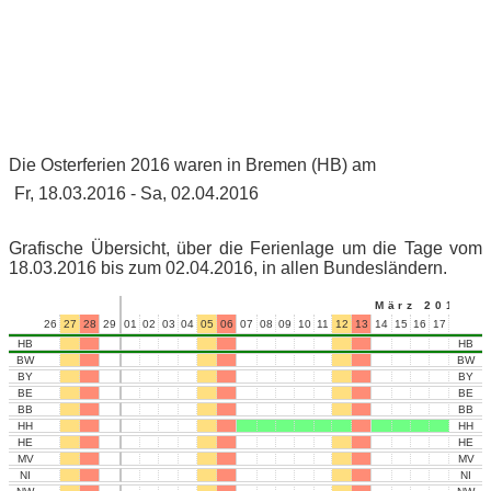
Die Osterferien 2016 waren in Bremen (HB) am
Fr, 18.03.2016 - Sa, 02.04.2016
Grafische Übersicht, über die Ferienlage um die Tage vom
18.03.2016 bis zum 02.04.2016, in allen Bundesländern.
März 2016
26
27
28
29
01
02
03
04
05
06
07
08
09
10
11
12
13
14
15
16
17
18
19
HB
HB
BW
BW
BY
BY
BE
BE
BB
BB
HH
HH
HE
HE
MV
MV
NI
NI