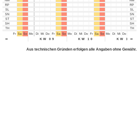
NW
NW
RP
RP
SL
SL
SN
SN
ST
ST
SH
SH
TH
TH
Fr
Sa
So
Mo
Di
Mi
Do
Fr
Sa
So
Mo
Di
Mi
Do
Fr
Sa
So
Mo
Di
Mi
Do
Fr
Sa
⇐
KW 09
KW 10
KW 11
⇒
Aus technischen Gründen erfolgen alle Angaben ohne Gewähr.