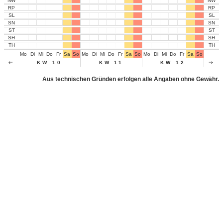
NW
NW
RP
RP
SL
SL
SN
SN
ST
ST
SH
SH
TH
TH
Mo
Di
Mi
Do
Fr
Sa
So
Mo
Di
Mi
Do
Fr
Sa
So
Mo
Di
Mi
Do
Fr
Sa
So
Mo
Di
⇐
KW 10
KW 11
KW 12
⇒
Aus technischen Gründen erfolgen alle Angaben ohne Gewähr.