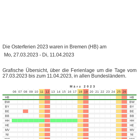
Die Osterferien 2023 waren in Bremen (HB) am
Mo, 27.03.2023 - Di, 11.04.2023
Grafische Übersicht, über die Ferienlage um die Tage vom
27.03.2023 bis zum 11.04.2023, in allen Bundesländern.
März 2023
06
07
08
09
10
11
12
13
14
15
16
17
18
19
20
21
22
23
24
25
26
27
28
HB
HB
BW
BW
BY
BY
BE
BE
BB
BB
HH
HH
HE
HE
MV
MV
NI
NI